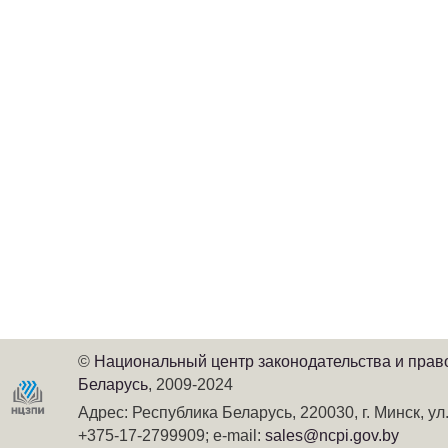
©
Национальный центр законодательства и пра
Беларусь
, 2009-2024
Адрес: Республика Беларусь, 220030, г. Минск, ул
+375-17-2799909
; e-mail:
sales@ncpi.gov.by